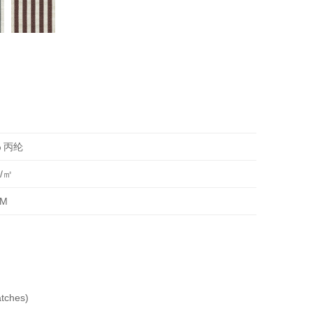
% 丙纶
/㎡
CM
ches)