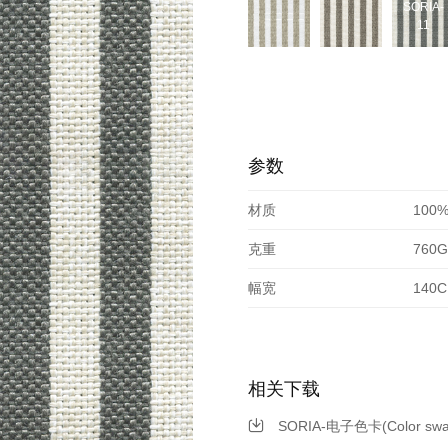
SORIA-
11
参数
材质
100
克重
760G
幅宽
140
相关下载
SORIA-电子色卡(Color swat