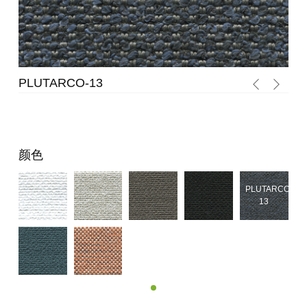
PLUTARCO-13
PL
颜色
PLUTARCO-
13