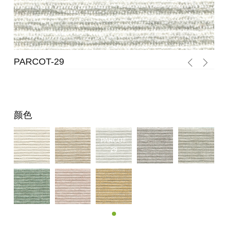
PARCOT-29
PA
颜色
PARCOT-
29