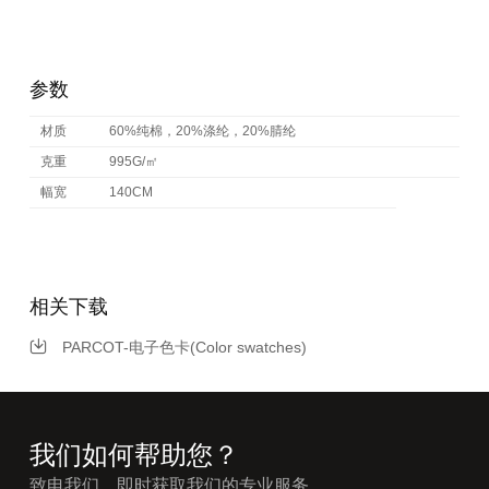
参数
材质
60%纯棉，20%涤纶，20%腈纶
克重
995G/㎡
幅宽
140CM
相关下载
PARCOT-电子色卡(Color swatches)
我们如何帮助您？
致电我们，即时获取我们的专业服务。